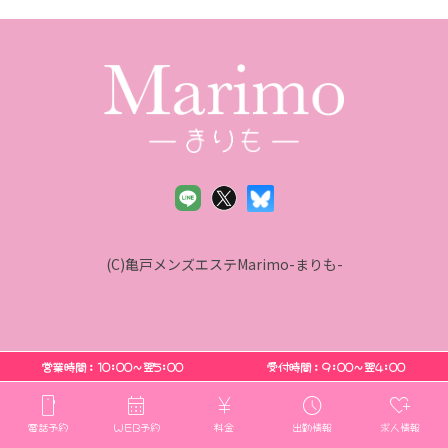
(C)亀戸メンズエステMarimo-まりも-
営業時間：10:00〜翌5:00
受付時間：9:00〜翌4:00
smartphone
calendar_month
currency_yen
schedule
heart_plus
電話予約
WEB予約
料金
出勤情報
求人情報