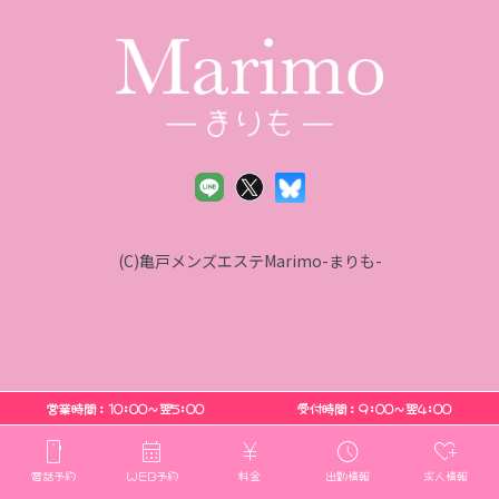
(C)亀戸メンズエステMarimo-まりも-
営業時間：10:00〜翌5:00
受付時間：9:00〜翌4:00
smartphone
calendar_month
currency_yen
schedule
heart_plus
電話予約
WEB予約
料金
出勤情報
求人情報