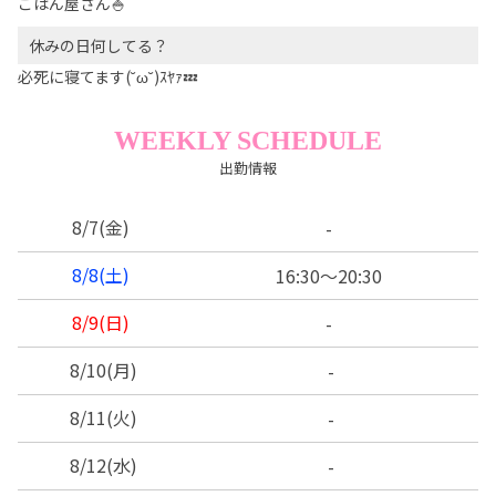
ごはん屋さん🍚
休みの日何してる？
必死に寝てます(˘ω˘)ｽﾔｧ💤
WEEKLY SCHEDULE
出勤情報
8/7
(金)
-
8/8
(土)
16:30～20:30
8/9
(日)
-
8/10
(月)
-
8/11
(火)
-
8/12
(水)
-