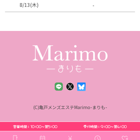
8/13
(木)
-
(C)亀戸メンズエステMarimo-まりも-
営業時間：10:00〜翌5:00
受付時間：9:00〜翌4:00
smartphone
calendar_month
currency_yen
schedule
heart_plus