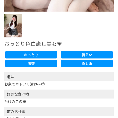
おっとり色白癒し美女💗
おっとり
明るい
清楚
癒し系
趣味
お家でネトフリ漬け👀📺
好きな食べ物
たけのこの里
前のお仕事